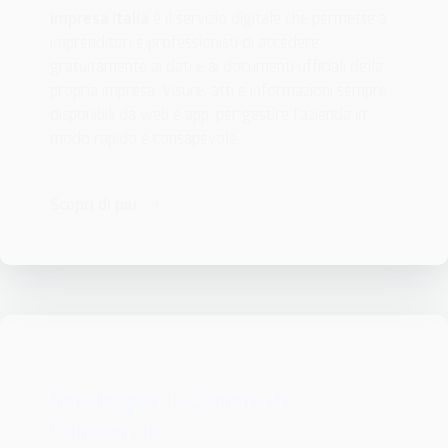
impresa italia
 è il servizio digitale che permette a 
imprenditori e professionisti di accedere 
gratuitamente ai dati e ai documenti ufficiali della 
propria impresa. Visure, atti e informazioni sempre 
disponibili da web e app, per gestire l’azienda in 
modo rapido e consapevole.
Scopri di piu'
Servizi per le Camere di 
Commercio