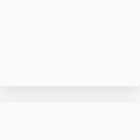
I servizi dedicati alle Camere di Commercio 
supportano la gestione dei processi istituzionali e lo 
sviluppo di soluzioni digitali condivise. 
Infrastrutture, dati e competenze specialistiche 
contribuiscono all’efficienza, all’innovazione e alla 
qualità dei servizi offerti al territorio.
Scopri di piu'
Sicurezza e privacy