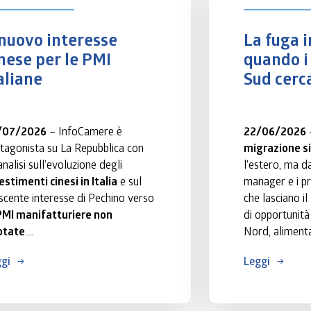
 nuovo interesse 
La fuga i
nese per le PMI 
quando i 
aliane
Sud cerc
/07/2026
 – InfoCamere è 
22/06/2026
tagonista su La Repubblica con 
migrazione s
un’analisi sull’evoluzione degli 
l'estero, ma d
estimenti cinesi in Italia
 e sul 
manager e i pro
scente interesse di Pechino verso 
che lasciano i
PMI manifatturiere non 
di opportunità
otate
.
Nord, alimenta
costante di c
gi
Leggi
’articolo di Filippo Santelli, il 
amplifica le di
ettore generale Paolo Ghezzi 
territoriali.
denzia, sulla base dei dati del 