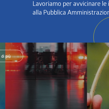
Lavoriamo per avvicinare le
alla Pubblica Amministrazio
tenibilità 2025
 di più