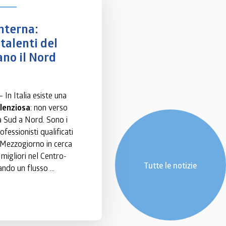
nterna: 
talenti del 
ano il Nord
 – In Italia esiste una 
ilenziosa
: non verso 
a Sud a Nord. Sono i 
fessionisti qualificati 
l Mezzogiorno in cerca 
 migliori nel Centro-
Tutte le notizie
ndo un flusso 
ompetenze che 
suguaglianze 