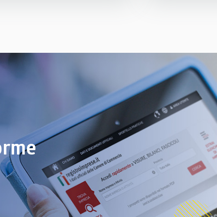
istro delle Imprese, la 
sformazione in corso: meno 
pping indiscriminato e maggiore 
enzione al know how, alle filiere 
ustriali e alle aziende di 
ellenza.
riconoscimento 
l’autorevolezza di InfoCamere 
e punto di riferimento nell’analisi 
l’economia reale.
forme
gi l'articolo su La Repubblica