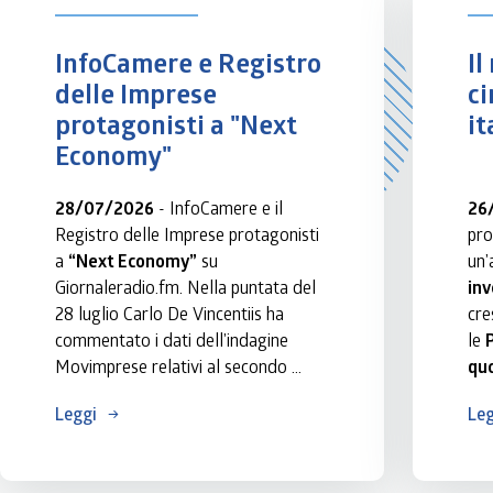
InfoCamere e Registro 
Il
delle Imprese 
ci
protagonisti a "Next 
it
Economy"
28/07/2026
 - InfoCamere e il 
26
Registro delle Imprese protagonisti 
pro
a 
“Next Economy”
 su 
Giornaleradio.fm. Nella puntata del 
inv
28 luglio Carlo De Vincentiis ha 
cre
commentato i dati dell’indagine 
le 
Movimprese relativi al secondo 
qu
trimestre 2026, che evidenziano un 
Leggi
Leg
saldo positivo di quasi 33mila 
Nell
imprese, sostenuto dal 
dir
consolidamento delle società di 
evi