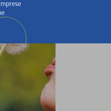
 imprese
ne